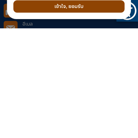
เข้าใจ, ยอมรับ
โทรสาร
0 37 261232
อีเมล
doh0860@doh.go.th
ติดตามเราได้ที่
จำนวนผู้เข้าชมเว็บไซต์
465