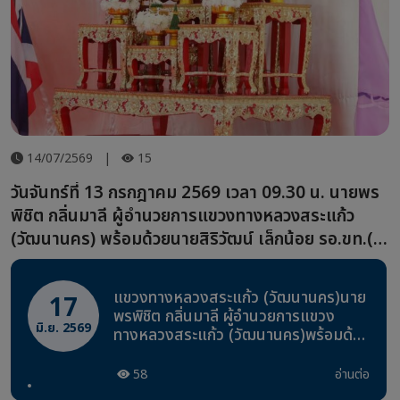
14/07/2569
|
15
วันจันทร์ที่ 13 กรกฎาคม 2569 เวลา 09.30 น. นายพร
พิชิต กลิ่นมาลี ผู้อำนวยการแขวงทางหลวงสระแก้ว
(วัฒนานคร) พร้อมด้วยนายสิริวัฒน์ เล็กน้อย รอ.ขท.(ป)
และ ชม.ขท.วัฒนานคร เข้าร่วมพิธีเจริญพระพุทธมนต์
และพิธีลงนามถวายพระพร เนื่องในวันคล้ายวันประสูติ
แขวงทางหลวงสระแก้ว (วัฒนานคร)นาย
17
พระเจ้าวรวงศ์เธอ พระองค์เจ้าโสมสวลี กรมหมื่นสุทธ
พรพิชิต กลิ่นมาลี ผู้อำนวยการแขวง
มิ.ย. 2569
นารีนาถ
ทางหลวงสระแก้ว (วัฒนานคร)พร้อมด้วย
นายสิริวัฒน์ เล็กน้อย รอ.ขท.(ป)
ชม.ขท.วัฒนานครและ ชมขท.อรัญประเทศ
58
อ่านต่อ
ร่วมประชุมกับนายนิรันดร์ สุขรักขินี รักษา