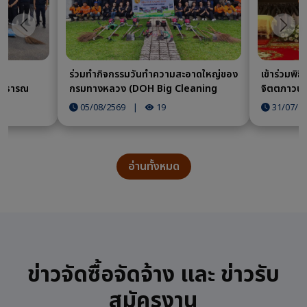
ก่อนหน้า
ถัดไป
ญ
ร่วมทำกิจกรรมวันทำความสะอาดใหญ่ของ
เข้าร่วมพิ
สาธารณ
กรมทางหลวง (DOH Big Cleaning
จิตตภาวนา
Day) ประจำปีงบประมาณ พ.ศ. 2569 หรือ
สมเด็จพระนา
05/08/2569
|
19
31/07/2
กิจกรรม 5 ส.
พระบรมราช
พระราชกุศล
ฟ้าพัชรกิต
หลวงราชสาร
อ่านทั้งหมด
ข่าวจัดซื้อจัดจ้าง และ ข่าวรับ
สมัครงาน