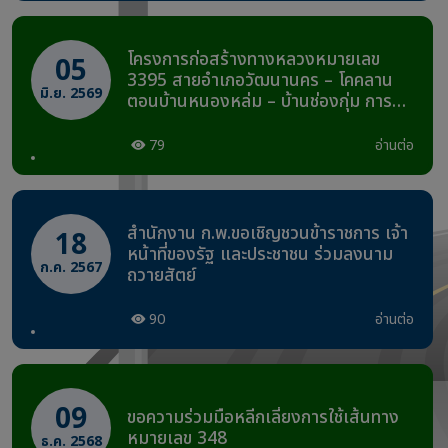
การ รองผู้อำนวยการสำนักงานทางหลวง
ที่ 10 ตำแหน่งที่ 2, นายวุฒิชัย บุญสม
จิตร วว.ทล., 10 นายพีรพงศ์ ใจพุดซา
โครงการก่อสร้างทางหลวงหมายเลข
05
วผ.ทล.10 และนายธีรวัฒน์ พีระ​พัฒน
3395 สายอำเภอวัฒนานคร – โคคลาน
พงษ์​ วบ.ทล.10 ณ ห้องประชุมแขวง
มิ.ย. 2569
ตอนบ้านหนองหล่ม – บ้านช่องกุ่ม การ
ทางหลวงสระแก้ว เพื่อกำหนดรูปแบบ
ก่อสร้างสะพานข้ามคลองห้วยโทกน้อย จึง
conceptual Design งานงบประมาณปี
ได้ดำเนินการเปิดใช้ทางเบี่ยงการจราจร
79
อ่านต่อ
2570
ชั่วคราว
สำนักงาน ก.พ.ขอเชิญชวนข้าราชการ เจ้า
18
หน้าที่ของรัฐ และประชาชน ร่วมลงนาม
ก.ค. 2567
ถวายสัตย์
90
อ่านต่อ
09
ขอความร่วมมือหลีกเลี่ยงการใช้เส้นทาง
หมายเลข 348
ธ.ค. 2568